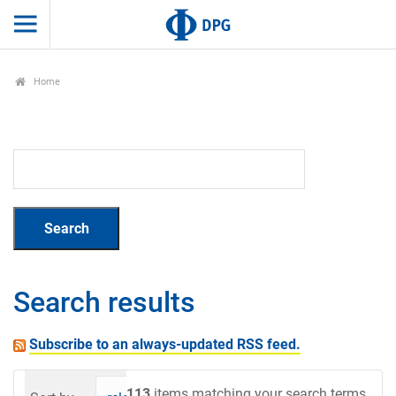
Home
Search results
Subscribe to an always-updated RSS feed.
113
items matching your search terms.