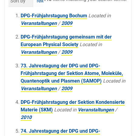
Sort by
relevance
date (newest first)
al
DPG-Frühjahrstagung Bochum
Located in
Veranstaltungen
/
2009
DPG-Frühjahrstagung gemeinsam mit der
European Physical Society
Located in
Veranstaltungen
/
2009
73. Jahrestagung der DPG und DPG-
Frühjahrstagung der Sektion Atome, Moleküle,
Quantenoptik und Plasmen (SAMOP)
Located in
Veranstaltungen
/
2009
DPG-Frühjahrstagung der Sektion Kondensierte
Materie (SKM)
Located in
Veranstaltungen
/
2010
74. Jahrestagung der DPG und DPG-