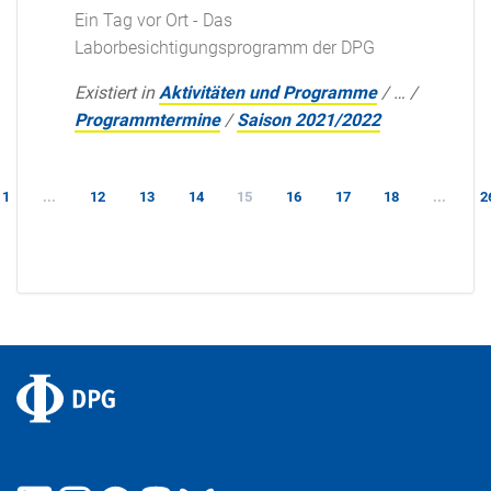
Ein Tag vor Ort - Das
Laborbesichtigungsprogramm der DPG
Existiert in
Aktivitäten und Programme
/
…
/
Programmtermine
/
Saison 2021/2022
1
...
12
13
14
15
16
17
18
...
2