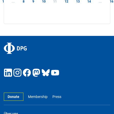
1
...
8
9
10
11
12
13
14
...
16
Donate
Membership
Press
Über uns