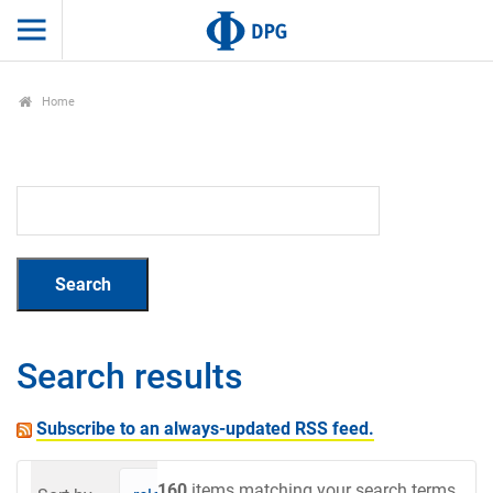
Home
Search results
Subscribe to an always-updated RSS feed.
160
items matching your search terms.