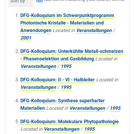
Sort by
relevance
date (newest first)
al
DFG-Kolloquium im Schwerpunktprogramm
Photonische Kristalle - Materialien und
Anwendungen
Located in
Veranstaltungen
/
2001
DFG-Kolloquium: Unterkühlte Metall-schmelzen
- Phasenselektion und Gasbildung
Located in
Veranstaltungen
/
1995
DFG-Kolloquium: II - VI - Halbleiter
Located in
Veranstaltungen
/
1995
DFG-Kolloquium: Synthese superharter
Materialien
Located in
Veranstaltungen
/
1995
DFG-Kolloquium: Molekulare Phytopathologie
Located in
Veranstaltungen
/
1995