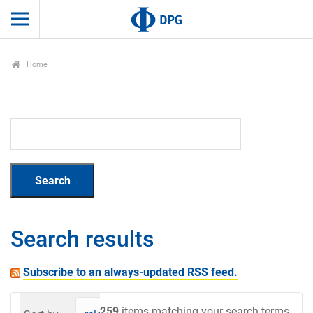
Home
Search results
Subscribe to an always-updated RSS feed.
259
items matching your search terms.