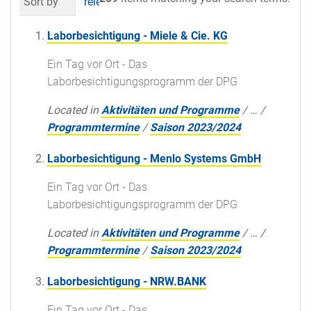
Sort by
relevance
date (newest first)
al
Laborbesichtigung - Miele & Cie. KG
Ein Tag vor Ort - Das
Laborbesichtigungsprogramm der DPG
Located in
Aktivitäten und Programme
/
…
/
Programmtermine
/
Saison 2023/2024
Laborbesichtigung - Menlo Systems GmbH
Ein Tag vor Ort - Das
Laborbesichtigungsprogramm der DPG
Located in
Aktivitäten und Programme
/
…
/
Programmtermine
/
Saison 2023/2024
Laborbesichtigung - NRW.BANK
Ein Tag vor Ort - Das