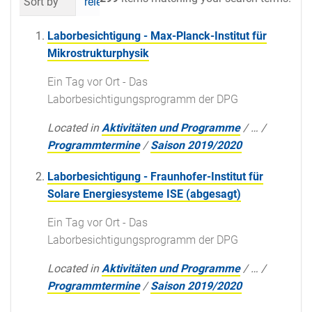
Sort by
relevance
date (newest first)
al
Laborbesichtigung - Max-Planck-Institut für
Mikrostrukturphysik
Ein Tag vor Ort - Das
Laborbesichtigungsprogramm der DPG
Located in
Aktivitäten und Programme
/
…
/
Programmtermine
/
Saison 2019/2020
Laborbesichtigung - Fraunhofer-Institut für
Solare Energiesysteme ISE (abgesagt)
Ein Tag vor Ort - Das
Laborbesichtigungsprogramm der DPG
Located in
Aktivitäten und Programme
/
…
/
Programmtermine
/
Saison 2019/2020