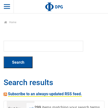
Home
Search results
Subscribe to an always-updated RSS feed.
299
items matching your search terms.