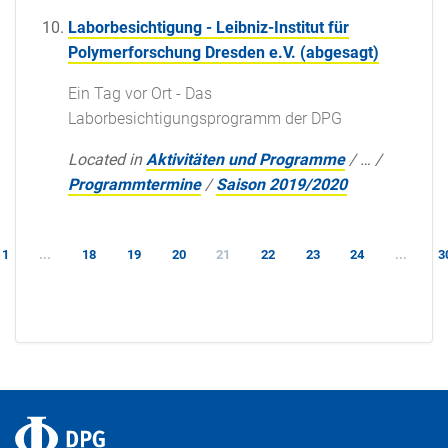
Laborbesichtigung - Leibniz-Institut für
Polymerforschung Dresden e.V. (abgesagt)
Ein Tag vor Ort - Das
Laborbesichtigungsprogramm der DPG
Located in
Aktivitäten und Programme
/
…
/
Programmtermine
/
Saison 2019/2020
1
...
18
19
20
21
22
23
24
...
3