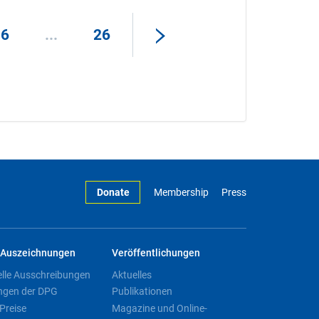
16
...
26
Donate
Membership
Press
Auszeichnungen
Veröffentlichungen
elle Ausschreibungen
Aktuelles
ngen der DPG
Publikationen
Preise
Magazine und Online-