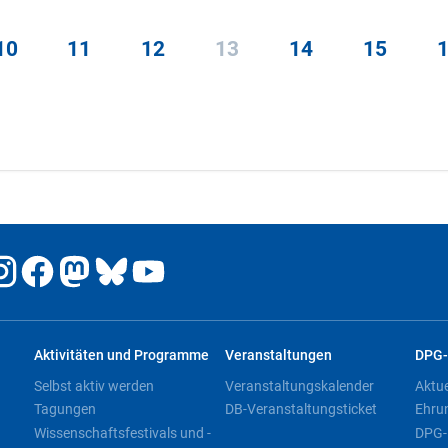
10
11
12
13
14
15
Aktivitäten und Programme
Veranstaltungen
DPG-
Selbst aktiv werden
Veranstaltungskalender
Aktu
Tagungen
DB-Veranstaltungsticket
Ehru
Wissenschaftsfestivals und -
DPG-