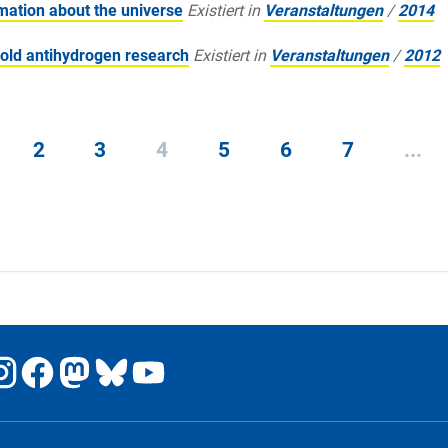
mation about the universe
Existiert in
Veranstaltungen
/
2014
cold antihydrogen research
Existiert in
Veranstaltungen
/
2012
2
3
4
5
6
7
...