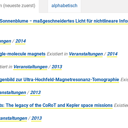
 (neueste zuerst)
alphabetisch
n Sonnenblume − maßgeschneidertes Licht für nichtlineare Inf
ungen
/
2014
ngle-molecule magnets
Existiert in
Veranstaltungen
/
2014
iert in
Veranstaltungen
/
2013
genbild zur Ultra-Hochfeld-Magnetresonanz-Tomographie
Exis
anstaltungen
/
2013
ts: The legacy of the CoRoT and Kepler space missions
Existier
anstaltungen
/
2013