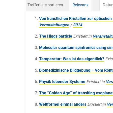
Trefferliste sortieren
Relevanz
Datum
Von künstlichen Kristallen zur optische
Veranstaltungen
/
2014
The Higgs particle
Existiert in
Veranstalt
Molecular quantum spintronics using si
Temperatur: Was ist das eigentlich?
Exist
Biomedizinische Bildgebung – Vom Rönt
Physik lebender Systeme
Existiert in
Ver
The “Golden Age” of transiting exoplane
Weltformel einmal anders
Existiert in
Ver