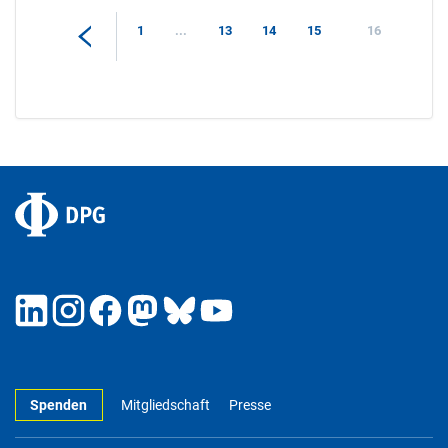
1
...
13
14
15
16
Spenden
Mitgliedschaft
Presse