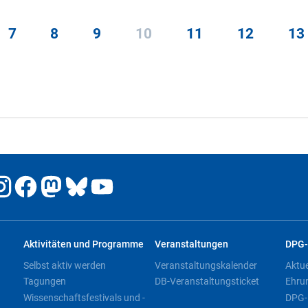
7
8
9
10
11
12
13
Aktivitäten und Programme
Veranstaltungen
DPG-
Selbst aktiv werden
Veranstaltungskalender
Aktu
Tagungen
DB-Veranstaltungsticket
Ehru
Wissenschaftsfestivals und -
DPG-