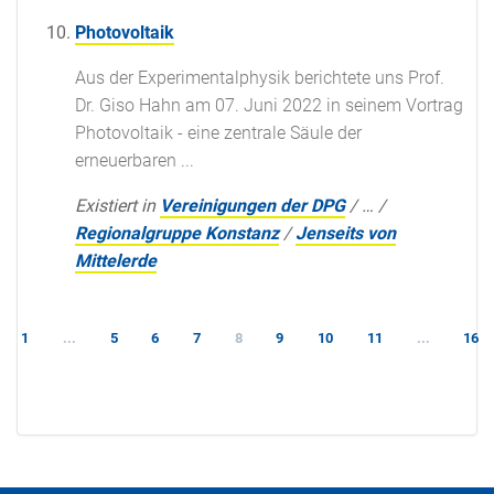
Photovoltaik
Aus der Experimentalphysik berichtete uns Prof.
Dr. Giso Hahn am 07. Juni 2022 in seinem Vortrag
Photovoltaik - eine zentrale Säule der
erneuerbaren ...
Existiert in
Vereinigungen der DPG
/
…
/
Regionalgruppe Konstanz
/
Jenseits von
Mittelerde
1
...
5
6
7
8
9
10
11
...
16