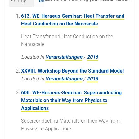
Sort by
relevance
date (newest first)
al
613. WE-Heraeus-Seminar: Heat Transfer and
Heat Conduction on the Nanoscale
Heat Transfer and Heat Conduction on the
Nanoscale
Located in
Veranstaltungen
/
2016
XXVIII. Workshop Beyond the Standard Model
Located in
Veranstaltungen
/
2016
608. WE-Heraeus-Seminar: Superconducting
Materials on their Way from Physics to
Applications
Superconducting Materials on their Way from
Physics to Applications