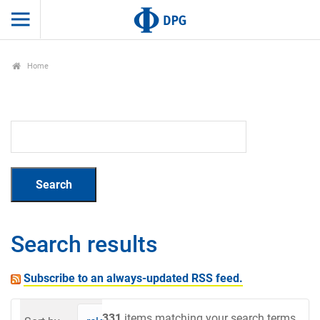
Home
Search results
Subscribe to an always-updated RSS feed.
331
items matching your search terms.