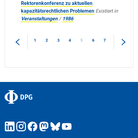
Rektorenkonferenz zu aktuellen
kapazitätsrechtlichen Problemen
Existiert in
Veranstaltungen
/
1986
1
2
3
4
5
6
7