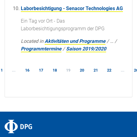
Laborbesichtigung - Senacor Technologies AG
Ein Tag vor Ort - Das
Laborbesichtigungsprogramm der DPG
Located in
Aktivitäten und Programme
/
…
/
Programmtermine
/
Saison 2019/2020
1
...
16
17
18
19
20
21
22
...
2