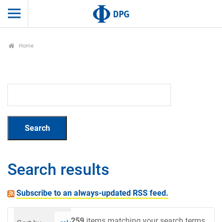
Home
Search results
Subscribe to an always-updated RSS feed.
259
items matching your search terms.