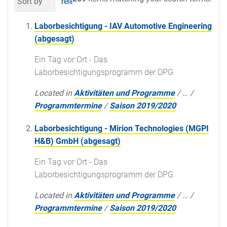
Sort by
relevance
date (newest first)
al
Laborbesichtigung - IAV Automotive Engineering
(abgesagt)
Ein Tag vor Ort - Das
Laborbesichtigungsprogramm der DPG
Located in
Aktivitäten und Programme
/
…
/
Programmtermine
/
Saison 2019/2020
Laborbesichtigung - Mirion Technologies (MGPI
H&B) GmbH (abgesagt)
Ein Tag vor Ort - Das
Laborbesichtigungsprogramm der DPG
Located in
Aktivitäten und Programme
/
…
/
Programmtermine
/
Saison 2019/2020