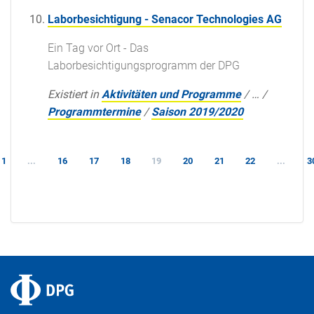
Laborbesichtigung - Senacor Technologies AG
Ein Tag vor Ort - Das
Laborbesichtigungsprogramm der DPG
Existiert in
Aktivitäten und Programme
/
…
/
Programmtermine
/
Saison 2019/2020
1
...
16
17
18
19
20
21
22
...
3