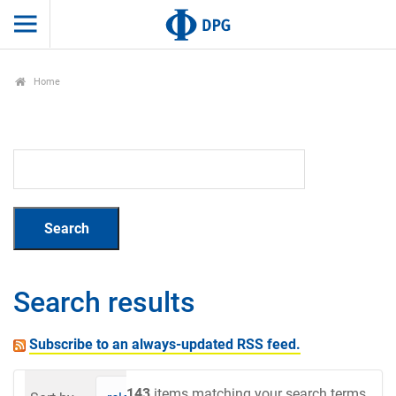
Home
Search results
Subscribe to an always-updated RSS feed.
143
items matching your search terms.