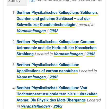
Sort by
relevance
date (newest first)
al
Berliner Physikalisches Kolloquium: Solitonen,
Quanten und geheime Schlüssel – auf der
Schwelle zur Quantentechnologie
Located in
Veranstaltungen
/
2002
Berliner Physikalisches Kolloquium: Gamma-
Astronomie und die Herkunft der Kosmischen
Strahlung
Located in
Veranstaltungen
/
2002
Berliner Physikalisches Kolloquium:
Appplications of carbon nanotubes
Located in
Veranstaltungen
/
2002
Berliner Physikalisches Kolloquium: Von
Hochtemperatursupraleitern bis zu ultrakalten
Atome: Die Physik des Mott-Übergangs
Located
in
Veranstaltungen
/
2002