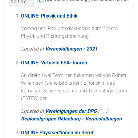
Sort by
relevance
date (newest first)
al
ONLINE: Physik und Ethik
Vortrag und Podiumsdiskussion zum Thema
Physik und Rüstungsforschung
Located in
Veranstaltungen
/
2021
ONLINE: Virtuelle ESA-Touren
An direkt zwei Terminen bekamen wir von Robert
Willemsen (siehe Bild unten) Einblick in das
European Space Research and Technology Centre
(ESTEC) der ...
Located in
Vereinigungen der DPG
/
…
/
Regionalgruppe Oldenburg
/
Veranstaltungen
ONLINE Physiker*innen im Beruf