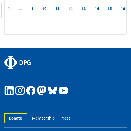
1
...
9
10
11
12
13
14
15
16
Donate
Membership
Press