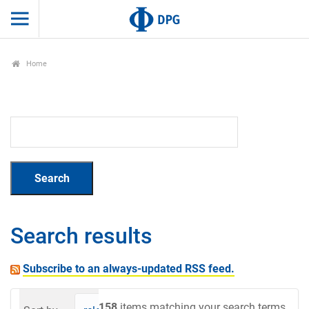
Home
Search results
Subscribe to an always-updated RSS feed.
158
items matching your search terms.