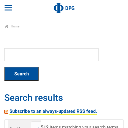
Home
Search results
Subscribe to an always-updated RSS feed.
512
items matching your search terms.