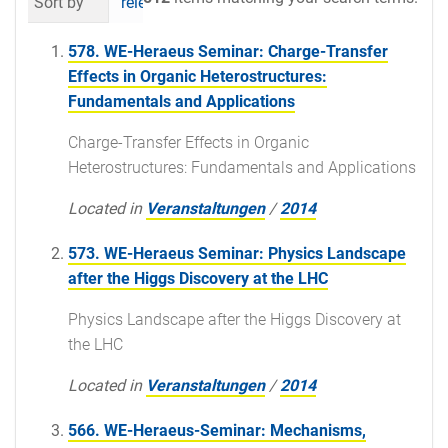
Sort by
relevance
date (newest first)
al
578. WE-Heraeus Seminar: Charge-Transfer
Effects in Organic Heterostructures:
Fundamentals and Applications
Charge-Transfer Effects in Organic
Heterostructures: Fundamentals and Applications
Located in
Veranstaltungen
/
2014
573. WE-Heraeus Seminar: Physics Landscape
after the Higgs Discovery at the LHC
Physics Landscape after the Higgs Discovery at
the LHC
Located in
Veranstaltungen
/
2014
566. WE-Heraeus-Seminar: Mechanisms,