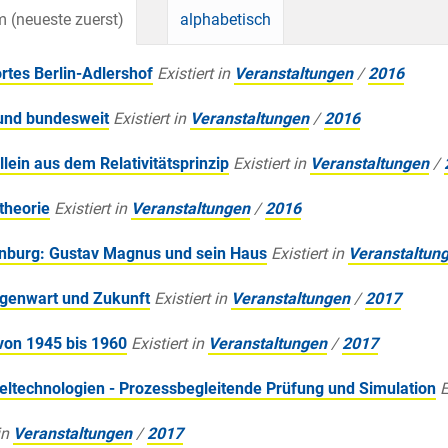
 (neueste zuerst)
alphabetisch
rtes Berlin-Adlershof
Existiert in
Veranstaltungen
/
2016
 und bundesweit
Existiert in
Veranstaltungen
/
2016
lein aus dem Relativitätsprinzip
Existiert in
Veranstaltungen
/
theorie
Existiert in
Veranstaltungen
/
2016
enburg: Gustav Magnus und sein Haus
Existiert in
Veranstaltun
egenwart und Zukunft
Existiert in
Veranstaltungen
/
2017
von 1945 bis 1960
Existiert in
Veranstaltungen
/
2017
sseltechnologien - Prozessbegleitende Prüfung und Simulation
E
in
Veranstaltungen
/
2017