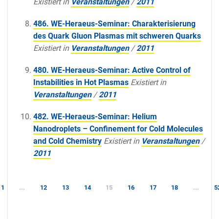
Existiert in
Veranstaltungen
/
2011
486. WE-Heraeus-Seminar: Charakterisierung
des Quark Gluon Plasmas mit schweren Quarks
Existiert in
Veranstaltungen
/
2011
480. WE-Heraeus-Seminar: Active Control of
Instabilities in Hot Plasmas
Existiert in
Veranstaltungen
/
2011
482. WE-Heraeus-Seminar: Helium
Nanodroplets – Confinement for Cold Molecules
and Cold Chemistry
Existiert in
Veranstaltungen
/
2011
1
...
12
13
14
15
16
17
18
...
5