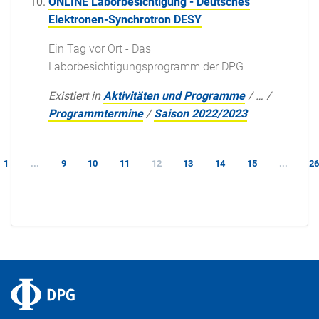
ONLINE Laborbesichtigung - Deutsches
Elektronen-Synchrotron DESY
Ein Tag vor Ort - Das
Laborbesichtigungsprogramm der DPG
Existiert in
Aktivitäten und Programme
/
…
/
Programmtermine
/
Saison 2022/2023
1
...
9
10
11
12
13
14
15
...
2