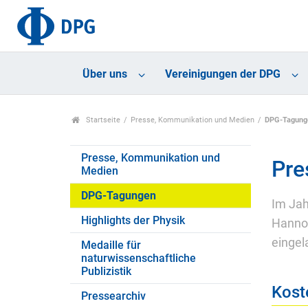
Über uns
Vereinigungen der DPG
Startseite
Presse, Kommunikation und Medien
DPG-Tagung
Presse, Kommunikation und
Pre
Medien
DPG-Tagungen
Im Jah
Highlights der Physik
Hannov
eingel
Medaille für
naturwissenschaftliche
Publizistik
Kost
Pressearchiv