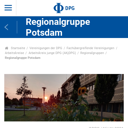
Regionalgruppe
Potsdam
Startseite
Vereinigungen der DPG
Fachübergreifende Vereinigungen
Arbeitskreise
Arbeitskreis junge DPG (AKjDPG)
Regionalgruppen
Regionalgruppe Potsdam