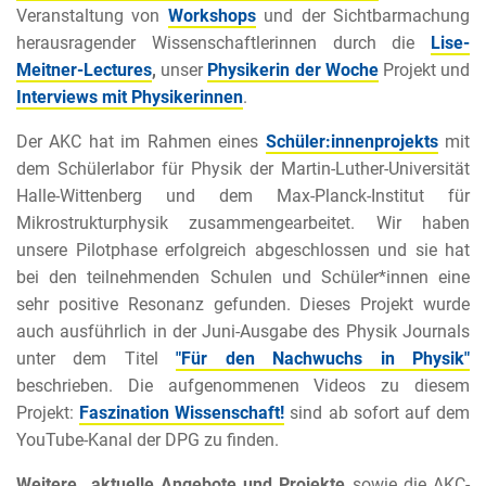
Veranstaltung von
Workshops
und der Sichtbarmachung
herausragender Wissenschaftlerinnen durch die
Lise-
Meitner-Lectures
,
unser
Physikerin der Woche
Projekt und
Interviews mit Physikerinnen
.
Der AKC hat im Rahmen eines
Schüler:innenprojekts
mit
dem Schülerlabor für Physik der Martin-Luther-Universität
Halle-Wittenberg und dem Max-Planck-Institut für
Mikrostrukturphysik zusammengearbeitet. Wir haben
unsere Pilotphase erfolgreich abgeschlossen und sie hat
bei den teilnehmenden Schulen und Schüler*innen eine
sehr positive Resonanz gefunden. Dieses Projekt wurde
auch ausführlich in der Juni-Ausgabe des Physik Journals
unter dem Titel
"Für den Nachwuchs in Physik"
beschrieben. Die aufgenommenen Videos zu diesem
Projekt:
Faszination Wissenschaft!
sind ab sofort auf dem
YouTube-Kanal der DPG zu finden.
Weitere aktuelle Angebote und Projekte
sowie die AKC-