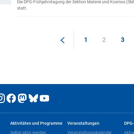
Die DPG-Frühjahrstagung der Sektion Materie und Kosmos (SMu
statt.
1
2
3
Aktivitäten und Programme
Veranstaltungen
DPG-
Selbst aktiv werden
Veranstaltungskalender
Aktu