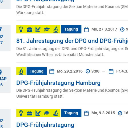
18
Die DPG-Frühjahrstagung der Sektion Materie und Kosmos (SMuK
Würzburg statt.
7
Tagung
Mo, 27.3.2017
9
RZ
81. Jahrestagung der DPG und DPG-Früh
17
Die 81. Jahrestagung der DPG und DPG-Frühjahrstagung der Se
Westfälischen Wilhelms-Universität Münster statt.
9
Tagung
Mo, 29.2.2016
9:00
—
Fr, 4.
UAR
DPG-Frühjahrstagung Hamburg
16
Die DPG-Frühjahrstagung der Sektion Materie und Kosmos (SMuK
Universität Hamburg statt.
Tagung
Mo, 9.3.2015
16
RZ
DPG-Frühjahrstagung
15