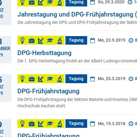
9
Tagung
So, 29.3.2020
1
RZ
Jahrestagung und DPG-Frühjahrstagung 
20
Die Jahrestagung der DPG und DPG-Frühjahrstagung der Sekti
3
Tagung
Mo, 23.9.2019
8
MBER
DPG-Herbsttagung
19
Die 1. DPG-Herbsttagung findet an der Albert-Ludwigs-Universitä
5
Tagung
Mo, 25.3.2019
8
RZ
DPG-Frühjahrstagung
19
Die DPG-Frühjahrstagung der Sektion Materie und Kosmos (SMu
Hochschule Aachen statt.
9
Tagung
Mo, 19.3.2018
8
RZ
DPG-Frühjahrstagung