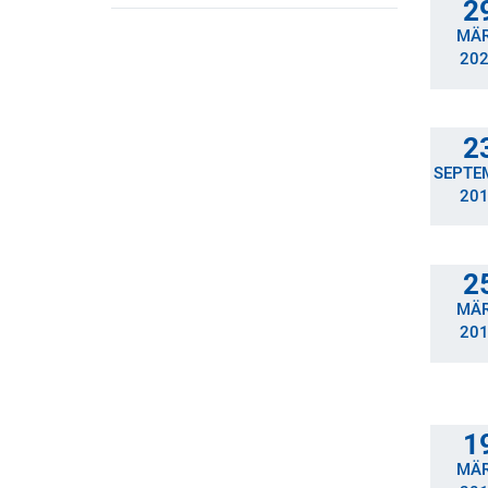
2
MÄ
20
2
SEPTE
20
2
MÄ
20
1
MÄ