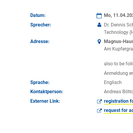
Datum:
Mo, 11.04.2
Sprecher:
Dr. Dennis Sch
Technology (
Adresse:
Magnus-Haus 
Am Kupfergra
also to be fo
Anmeldung erf
Sprache:
Englisch
Kontakt­person:
Andreas Böttc
Externer Link:
registration f
request for a