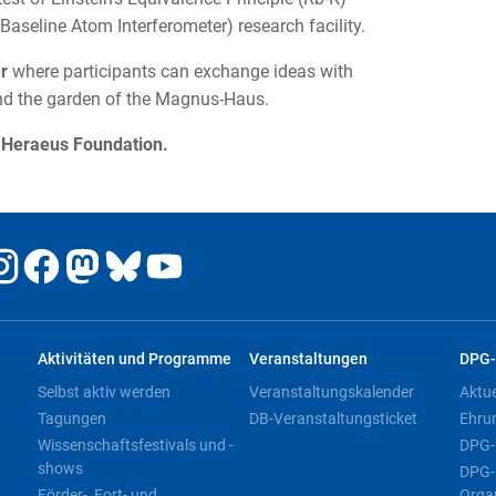
Baseline Atom Interferometer) research facility.
er
where participants can exchange ideas with
and the garden of the Magnus-Haus.
e Heraeus Foundation.
Aktivitäten und Programme
Veranstaltungen
DPG-
Selbst aktiv werden
Veranstaltungskalender
Aktu
Tagungen
DB-Veranstaltungsticket
Ehru
Wissenschaftsfestivals und -
DPG-
shows
DPG-
Förder-, Fort- und
Orga