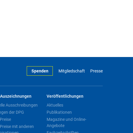
Spenden
Mitgliedschaft
Presse
Auszeichnungen
Veröffentlichungen
elle Ausschreibungen
Aktuelles
ngen der DPG
Publikationen
Preise
Magazine und Online-
Angebote
Preise mit anderen
nisationen
Fachzeitschriften