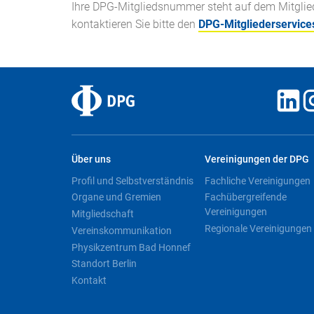
Ihre DPG-Mitgliedsnummer steht auf dem Mitglieds
kontaktieren Sie bitte den
DPG-Mitgliederservice
Über uns
Vereinigungen der DPG
Profil und Selbstverständnis
Fachliche Vereinigungen
Organe und Gremien
Fachübergreifende
Vereinigungen
Mitgliedschaft
Regionale Vereinigungen
Vereinskommunikation
Physikzentrum Bad Honnef
Standort Berlin
Kontakt