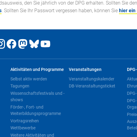
ausweis, den Sie jährlich von der DPG erhalten. Sollten Sie de
s
. Sollten Sie Ihr Passwort vergessen haben, können Sie
hier ein
Aktivitäten und Programme
Veranstaltungen
DPG-
Selbst aktiv werden
Veranstaltungskalender
Aktu
Tagungen
DB-Veranstaltungsticket
Ehru
Wissenschaftsfestivals und -
DPG-
shows
DPG-
Förder-, Fort- und
Orga
Weiterbildungsprogramme
Preis
Vortragsreihen
Ausz
Wettbewerbe
Betei
Weitere Aktivitäten und