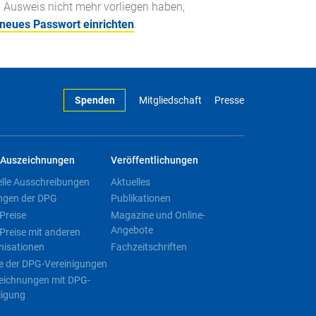
n Ausweis nicht mehr vorliegen haben,
 neues Passwort einrichten
.
Spenden
Mitgliedschaft
Presse
Auszeichnungen
Veröffentlichungen
elle Ausschreibungen
Aktuelles
ngen der DPG
Publikationen
Preise
Magazine und Online-
Angebote
Preise mit anderen
nisationen
Fachzeitschriften
e der DPG-Vereinigungen
eichnungen mit DPG-
ligung