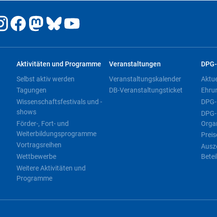
Aktivitäten und Programme
Veranstaltungen
DPG-
Selbst aktiv werden
Veranstaltungskalender
Aktu
Tagungen
DB-Veranstaltungsticket
Ehru
Wissenschaftsfestivals und -
DPG-
shows
DPG-
Förder-, Fort- und
Orga
Weiterbildungsprogramme
Preis
Vortragsreihen
Ausz
Wettbewerbe
Betei
Weitere Aktivitäten und
Programme