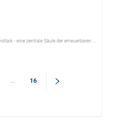
taik - eine zentrale Säule der erneuerbaren ...
...
16