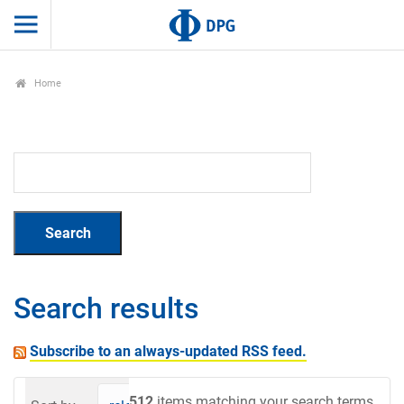
Home
Search results
Subscribe to an always-updated RSS feed.
512
items matching your search terms.