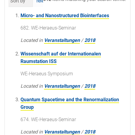
Sort by
relevance
date (newest first)
al
Micro- and Nanostructured Biointerfaces
682. WE-Heraeus-Seminar
Located in
Veranstaltungen
/
2018
Wissenschaft auf der Internationalen
Raumstation ISS
WE-Heraeus Symposium
Located in
Veranstaltungen
/
2018
Quantum Spacetime and the Renormalization
Group
674. WE-Heraeus-Seminar
Located in
Veranstaltungen
/
2018