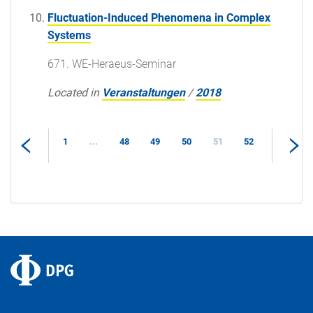
Fluctuation-Induced Phenomena in Complex
Systems
671. WE-Heraeus-Seminar
Located in
Veranstaltungen
/
2018
1
...
48
49
50
51
52