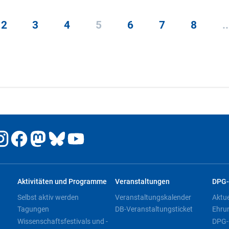
2
3
4
5
6
7
8
..
Aktivitäten und Programme
Veranstaltungen
DPG-
Selbst aktiv werden
Veranstaltungskalender
Aktu
Tagungen
DB-Veranstaltungsticket
Ehru
Wissenschaftsfestivals und -
DPG-