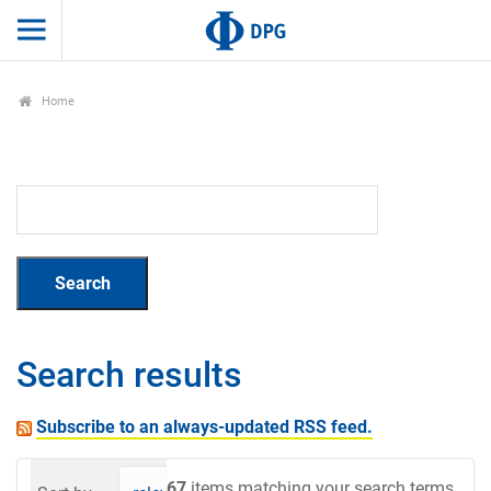
Home
Search results
Subscribe to an always-updated RSS feed.
67
items matching your search terms.