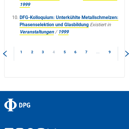
1999
DFG-Kolloquium: Unterkühlte Metallschmelzen:
Phasenselektion und Glasbildung
Existiert in
Veranstaltungen
/
1999
1
2
3
4
5
6
7
...
9