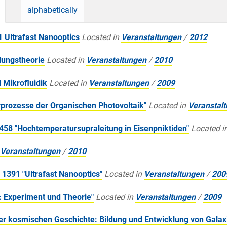
alphabetically
Ultrafast Nanooptics
Located in
Veranstaltungen
/
2012
lungstheorie
Located in
Veranstaltungen
/
2010
 Mikrofluidik
Located in
Veranstaltungen
/
2009
prozesse der Organischen Photovoltaik"
Located in
Veranstal
58 "Hochtemperatursupraleitung in Eisenpniktiden"
Located i
Veranstaltungen
/
2010
391 "Ultrafast Nanooptics"
Located in
Veranstaltungen
/
200
 Experiment und Theorie"
Located in
Veranstaltungen
/
2009
r kosmischen Geschichte: Bildung und Entwicklung von Gala