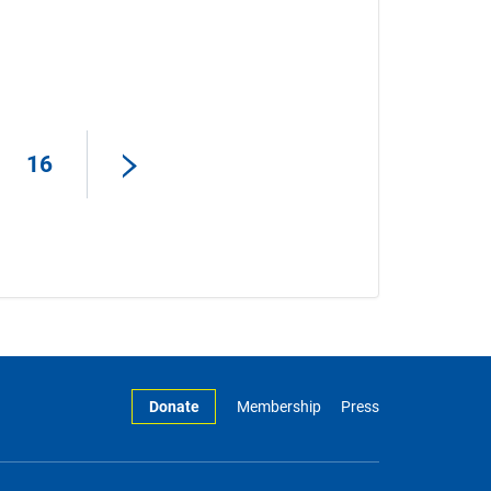
16
Donate
Membership
Press