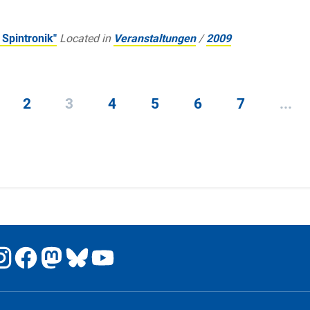
Spintronik"
Located in
Veranstaltungen
/
2009
2
3
4
5
6
7
...