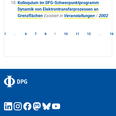
Kolloquium im DFG-Schwerpunktprogramm
Dynamik von Elektrontransferprozessen an
Grenzflächen
Existiert in
Veranstaltungen
/
2002
1
...
6
7
8
9
10
11
12
...
16