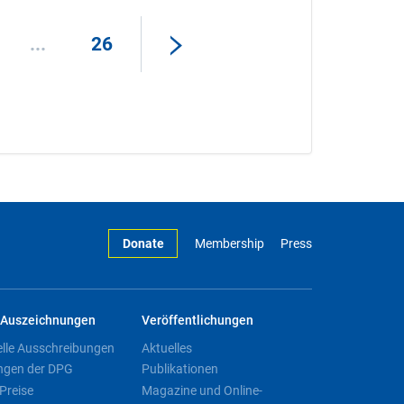
...
26
Donate
Membership
Press
Auszeichnungen
Veröffentlichungen
elle Ausschreibungen
Aktuelles
ngen der DPG
Publikationen
Preise
Magazine und Online-