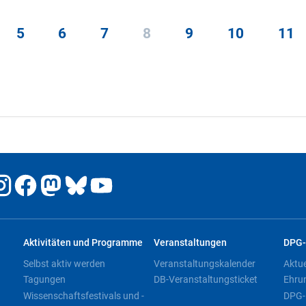
5
6
7
8
9
10
11
Aktivitäten und Programme
Veranstaltungen
DPG-
Selbst aktiv werden
Veranstaltungskalender
Aktu
Tagungen
DB-Veranstaltungsticket
Ehru
Wissenschaftsfestivals und -
DPG-