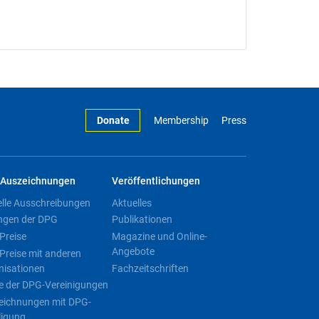
Donate
Membership
Press
Auszeichnungen
Veröffentlichungen
elle Ausschreibungen
Aktuelles
ngen der DPG
Publikationen
Preise
Magazine und Online-
Angebote
Preise mit anderen
nisationen
Fachzeitschriften
e der DPG-Vereinigungen
eichnungen mit DPG-
ligung