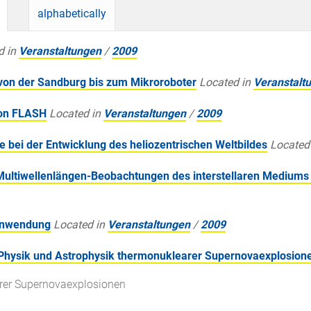
alphabetically
d in
Veranstaltungen
/
2009
 von der Sandburg bis zum Mikroroboter
Located in
Veranstalt
von FLASH
Located in
Veranstaltungen
/
2009
e bei der Entwicklung des heliozentrischen Weltbildes
Located
Multiwellenlängen-Beobachtungen des interstellaren Mediums 
 Anwendung
Located in
Veranstaltungen
/
2009
e Physik und Astrophysik thermonuklearer Supernovaexplosion
arer Supernovaexplosionen