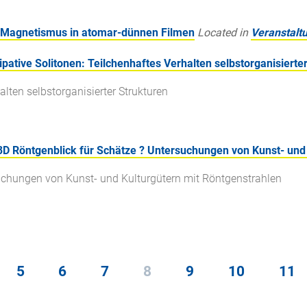
s Magnetismus in atomar-dünnen Filmen
Located in
Veranstalt
ipative Solitonen: Teilchenhaftes Verhalten selbstorganisierte
alten selbstorganisierter Strukturen
 3D Röntgenblick für Schätze ? Untersuchungen von Kunst- und
suchungen von Kunst- und Kulturgütern mit Röntgenstrahlen
5
6
7
8
9
10
11