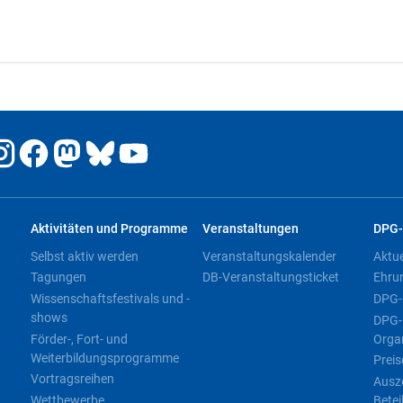
Aktivitäten und Programme
Veranstaltungen
DPG-
Selbst aktiv werden
Veranstaltungskalender
Aktu
Tagungen
DB-Veranstaltungsticket
Ehru
Wissenschaftsfestivals und -
DPG-
shows
DPG-
Förder-, Fort- und
Orga
Weiterbildungsprogramme
Preis
Vortragsreihen
Ausz
Wettbewerbe
Betei