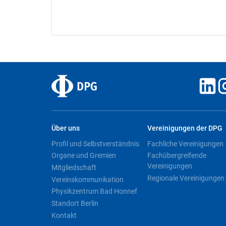
Über uns
Vereinigungen der DPG
Profil und Selbstverständnis
Fachliche Vereinigungen
Organe und Gremien
Fachübergreifende
Vereinigungen
Mitgliedschaft
Regionale Vereinigungen
Vereinskommunikation
Physikzentrum Bad Honnef
Standort Berlin
Kontakt