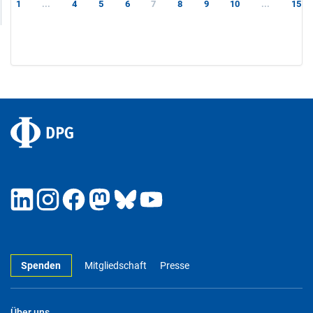
1
...
4
5
6
7
8
9
10
...
15
Spenden
Mitgliedschaft
Presse
Über uns