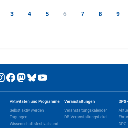
3
4
5
6
7
8
9
Aktivitäten und Programme
Veranstaltungen
DPG-
Selbst aktiv werden
Veranstaltungskalender
Aktu
Tagungen
DB-Veranstaltungsticket
Ehru
Wissenschaftsfestivals und -
DPG-