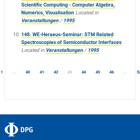
Scientific Computing - Computer Algebra,
Numerics, Visualisation
Located in
Veranstaltungen
/
1995
148. WE-Heraeus-Seminar: STM Related
Spectroscopies of Semiconductor Interfaces
Located in
Veranstaltungen
/
1995
1
...
40
41
42
43
44
45
46
...
5