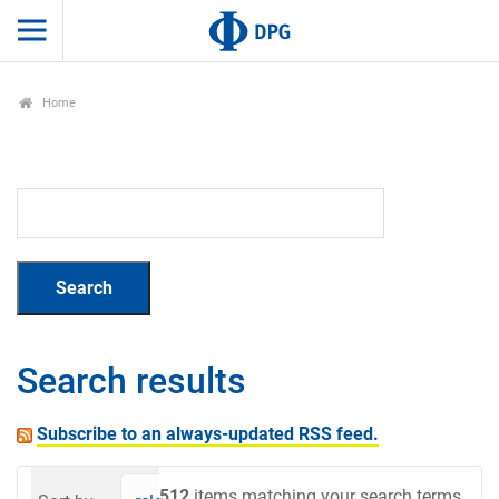
Home
Search results
Subscribe to an always-updated RSS feed.
512
items matching your search terms.