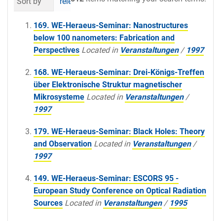
Sort by
relevance
date (newest first)
al
169. WE-Heraeus-Seminar: Nanostructures
below 100 nanometers: Fabrication and
Perspectives
Located in
Veranstaltungen
/
1997
168. WE-Heraeus-Seminar: Drei-Königs-Treffen
über Elektronische Struktur magnetischer
Mikrosysteme
Located in
Veranstaltungen
/
1997
179. WE-Heraeus-Seminar: Black Holes: Theory
and Observation
Located in
Veranstaltungen
/
1997
149. WE-Heraeus-Seminar: ESCORS 95 -
European Study Conference on Optical Radiation
Sources
Located in
Veranstaltungen
/
1995