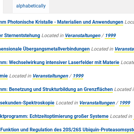
alphabetically
m Photonische Kristalle - Materialien und Anwendungen
Loca
r Sternentstehung
Located in
Veranstaltungen
/
1999
mensionale Übergangsmetallverbindungen
Located in
Veransta
: Wechselwirkung intensiver Laserfelder mit Materie
Locate
omie
Located in
Veranstaltungen
/
1999
m: Benetzung und Strukturbildung an Grenzflächen
Located i
osekunden-Spektroskopie
Located in
Veranstaltungen
/
1999
tprogramm: Echtzeitoptimierung großer Systeme
Located in
 Funktion und Regulation des 20S/26S Ubiquin-Proteasomsys