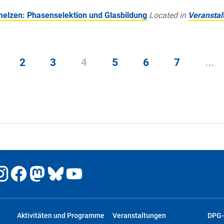
melzen: Phasenselektion und Glasbildung
Located in
Veranstal
2
3
4
5
6
7
...
Aktivitäten und Programme
Veranstaltungen
DPG-