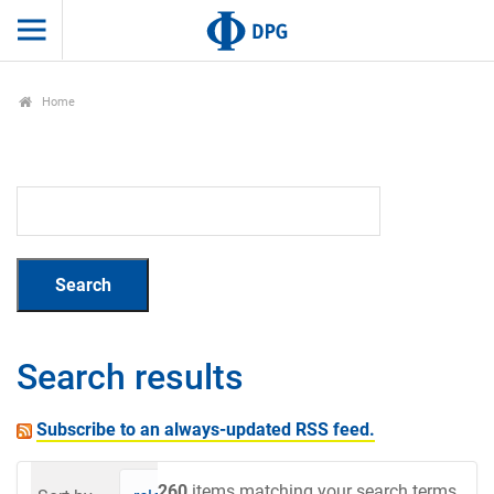
Home
Search results
Subscribe to an always-updated RSS feed.
260
items matching your search terms.