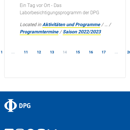
Ein Tag vor Ort - Das
Laborbesichtigungsprogramm der DPG
Located in
Aktivitäten und Programme
/
…
/
Programmtermine
/
Saison 2022/2023
1
...
11
12
13
14
15
16
17
...
2