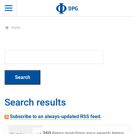
Home
Search results
Subscribe to an always-updated RSS feed.
260
items matching your search terms.