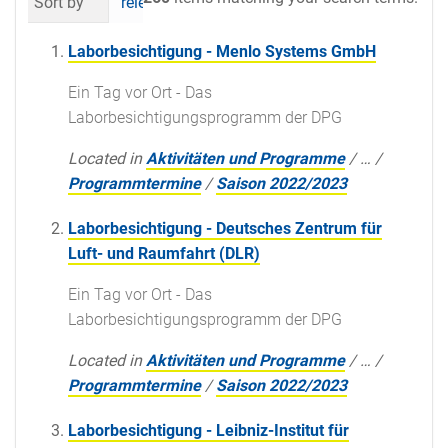
Sort by
relevance
date (newest first)
al
Laborbesichtigung - Menlo Systems GmbH
Ein Tag vor Ort - Das
Laborbesichtigungsprogramm der DPG
Located in
Aktivitäten und Programme
/
…
/
Programmtermine
/
Saison 2022/2023
Laborbesichtigung - Deutsches Zentrum für
Luft- und Raumfahrt (DLR)
Ein Tag vor Ort - Das
Laborbesichtigungsprogramm der DPG
Located in
Aktivitäten und Programme
/
…
/
Programmtermine
/
Saison 2022/2023
Laborbesichtigung - Leibniz-Institut für