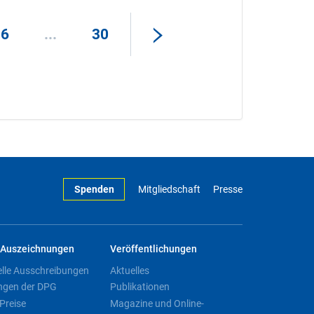
16
...
30
Spenden
Mitgliedschaft
Presse
Auszeichnungen
Veröffentlichungen
elle Ausschreibungen
Aktuelles
ngen der DPG
Publikationen
Preise
Magazine und Online-