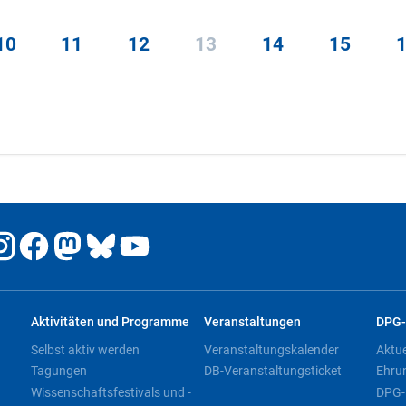
10
11
12
13
14
15
Aktivitäten und Programme
Veranstaltungen
DPG-
Selbst aktiv werden
Veranstaltungskalender
Aktu
Tagungen
DB-Veranstaltungsticket
Ehru
Wissenschaftsfestivals und -
DPG-