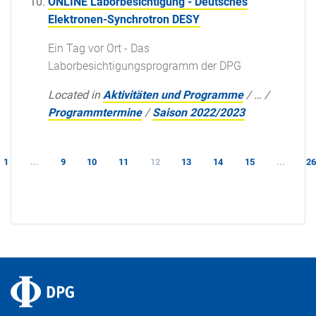
ONLINE Laborbesichtigung - Deutsches
Elektronen-Synchrotron DESY
Ein Tag vor Ort - Das
Laborbesichtigungsprogramm der DPG
Located in
Aktivitäten und Programme
/
…
/
Programmtermine
/
Saison 2022/2023
1
...
9
10
11
12
13
14
15
...
2