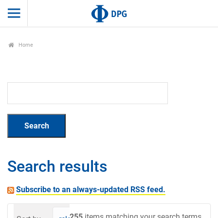
Home
Search results
Subscribe to an always-updated RSS feed.
255
items matching your search terms.