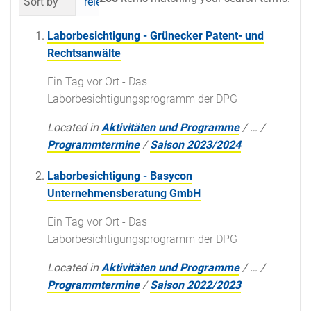
Sort by
relevance
date (newest first)
al
Laborbesichtigung - Grünecker Patent- und
Rechtsanwälte
Ein Tag vor Ort - Das
Laborbesichtigungsprogramm der DPG
Located in
Aktivitäten und Programme
/
…
/
Programmtermine
/
Saison 2023/2024
Laborbesichtigung - Basycon
Unternehmensberatung GmbH
Ein Tag vor Ort - Das
Laborbesichtigungsprogramm der DPG
Located in
Aktivitäten und Programme
/
…
/
Programmtermine
/
Saison 2022/2023