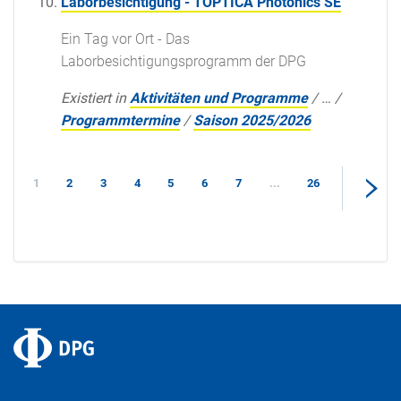
Laborbesichtigung - TOPTICA Photonics SE
Ein Tag vor Ort - Das
Laborbesichtigungsprogramm der DPG
Existiert in
Aktivitäten und Programme
/
…
/
Programmtermine
/
Saison 2025/2026
1
2
3
4
5
6
7
...
26