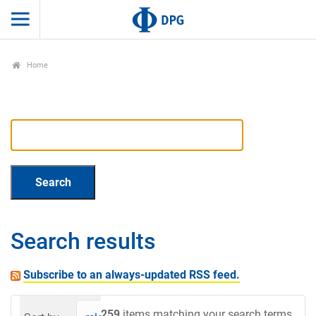
Home
Search results
Subscribe to an always-updated RSS feed.
259
items matching your search terms.