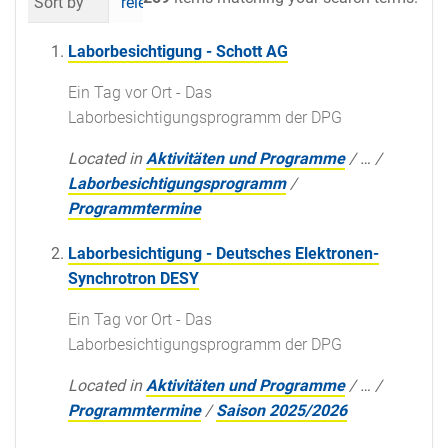
Sort by
relevance
date (newest first)
al
Laborbesichtigung - Schott AG
Ein Tag vor Ort - Das
Laborbesichtigungsprogramm der DPG
Located in
Aktivitäten und Programme
/
…
/
Laborbesichtigungsprogramm
/
Programmtermine
Laborbesichtigung - Deutsches Elektronen-
Synchrotron DESY
Ein Tag vor Ort - Das
Laborbesichtigungsprogramm der DPG
Located in
Aktivitäten und Programme
/
…
/
Programmtermine
/
Saison 2025/2026