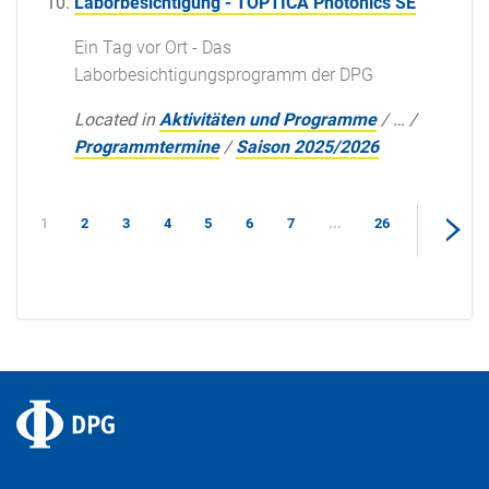
Laborbesichtigung - TOPTICA Photonics SE
Ein Tag vor Ort - Das
Laborbesichtigungsprogramm der DPG
Located in
Aktivitäten und Programme
/
…
/
Programmtermine
/
Saison 2025/2026
1
2
3
4
5
6
7
...
26