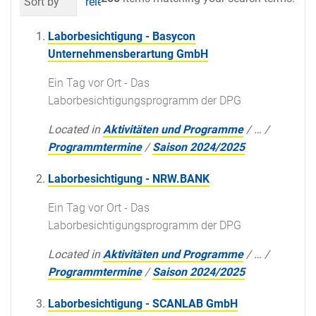
Sort by
relevance
date (newest first)
al
Laborbesichtigung - Basycon
Unternehmensberartung GmbH
Ein Tag vor Ort - Das
Laborbesichtigungsprogramm der DPG
Located in
Aktivitäten und Programme
/
…
/
Programmtermine
/
Saison 2024/2025
Laborbesichtigung - NRW.BANK
Ein Tag vor Ort - Das
Laborbesichtigungsprogramm der DPG
Located in
Aktivitäten und Programme
/
…
/
Programmtermine
/
Saison 2024/2025
Laborbesichtigung - SCANLAB GmbH