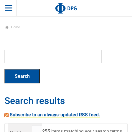
Home
Search results
Subscribe to an always-updated RSS feed.
255
items matching your search terms.