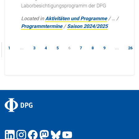
Laborbesichtigungsprogramm der DPG
Located in
Aktivitäten und Programme
/
…
/
Programmtermine
/
Saison 2024/2025
1
...
3
4
5
6
7
8
9
...
26