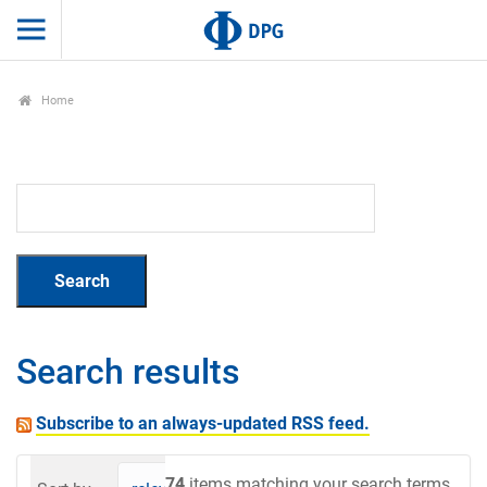
Home
Search results
Subscribe to an always-updated RSS feed.
74
items matching your search terms.