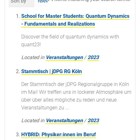
Sort by
relevance
date (newest first)
al
School for Master Students: Quantum Dynamics
- Fundamentals and Realizations
Discover the field of quantum dynamics with
quant23!
Located in
Veranstaltungen
/
2023
Stammtisch | jDPG RG Köln
Der Stammtisch der jDPG Regionalgruppe in Köln
im Mai! Wir treffen uns in lockerer Atmosphäre um
über über alles mögliche zu reden und neue
Veranstaltungen zu ...
Located in
Veranstaltungen
/
2023
HYBRID: Physiker:innen im Beruf