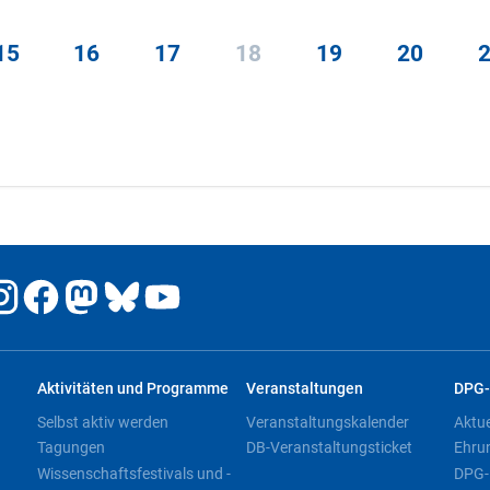
15
16
17
18
19
20
Aktivitäten und Programme
Veranstaltungen
DPG-
Selbst aktiv werden
Veranstaltungskalender
Aktu
Tagungen
DB-Veranstaltungsticket
Ehru
Wissenschaftsfestivals und -
DPG-