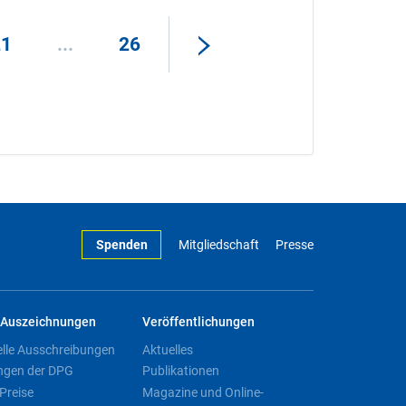
21
...
26
Spenden
Mitgliedschaft
Presse
Auszeichnungen
Veröffentlichungen
elle Ausschreibungen
Aktuelles
ngen der DPG
Publikationen
Preise
Magazine und Online-