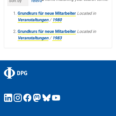
Sort by
relevance
date (newest first)
al
Grundkurs für neue Mitarbeiter
Located in
Veranstaltungen
/
1980
Grundkurs für neue Mitarbeiter
Located in
Veranstaltungen
/
1983