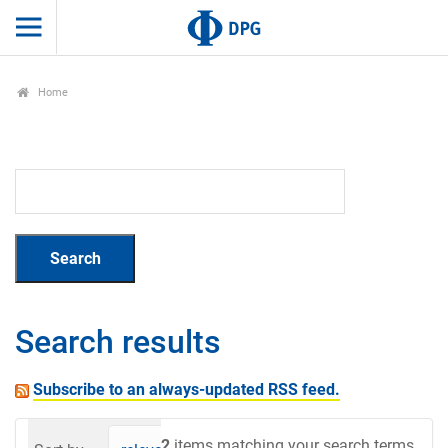
Home
Search results
Subscribe to an always-updated RSS feed.
2
items matching your search terms.