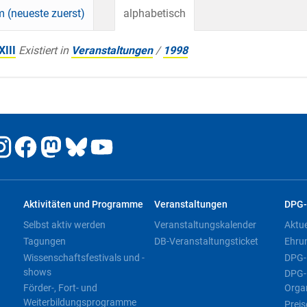
 (neueste zuerst)
alphabetisch
III
Existiert in
Veranstaltungen
/
1998
Aktivitäten und Programme
Veranstaltungen
DPG-
Selbst aktiv werden
Veranstaltungskalender
Aktu
Tagungen
DB-Veranstaltungsticket
Ehru
Wissenschaftsfestivals und -
DPG-
shows
DPG-
Förder-, Fort- und
Orga
Weiterbildungsprogramme
Preis