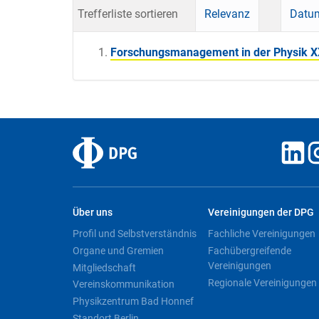
Trefferliste sortieren
Relevanz
Datum
Forschungsmanagement in der Physik XX
Über uns
Vereinigungen der DPG
Profil und Selbstverständnis
Fachliche Vereinigungen
Organe und Gremien
Fachübergreifende
Vereinigungen
Mitgliedschaft
Regionale Vereinigungen
Vereinskommunikation
Physikzentrum Bad Honnef
Standort Berlin