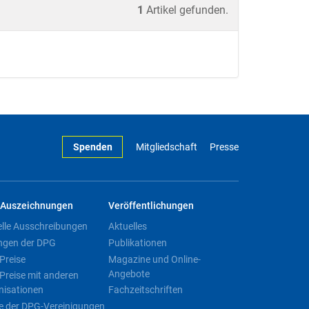
1
Artikel gefunden.
Spenden
Mitgliedschaft
Presse
Auszeichnungen
Veröffentlichungen
elle Ausschreibungen
Aktuelles
ngen der DPG
Publikationen
Preise
Magazine und Online-
Angebote
Preise mit anderen
nisationen
Fachzeitschriften
e der DPG-Vereinigungen